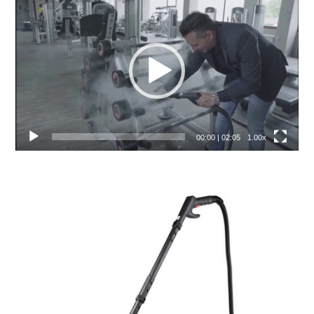
Video
prehrávač
00:00
|
02:05
1.00x