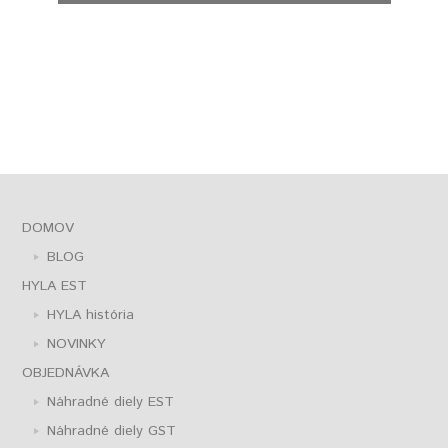
DOMOV
BLOG
HYLA EST
HYLA história
NOVINKY
OBJEDNÁVKA
Náhradné diely EST
Náhradné diely GST