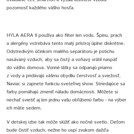
pozornosť každého vášho hosťa.
HYLA AERA II používa ako filter len vodu. Špinu, prach
a alergény vstrebáva tento malý prístroj úplne diskrétne.
Odstredivým účinkom malého separátoru je potichu
nasávaný vzduch, aby sa čistý a voňavý vrátil naspäť
do vášho domova. Vonné látky sa odparujú priamo
z vody a pridávajú vášmu obydliu čerstvosť a sviežosť.
Naviac si zapnete funkciu sveteľnej show. Striedajúce sa
farby pomáhajú zmeniť náladu domácnosti. Môžete si
nechať svietiť aj len jednu vašu obľúbenú farbu - na výber
ich máte sedem.
V detskej izbe tak môže slúžiť ako nočné svetlo. Deťom
bude čistiť vzduch, nežne ho uspí zvukom dažďa