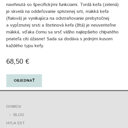
navrhnutá so špecifickými funkciami. Tvrdá kefa (zelená)
je skvelá na oddeľovanie splstenej srti, mäkká kefa
(fialová) je vynikajúca na odstraňovanie prebytočnej
a vypĺznutej srsti a štetinová kefa (žltá) je neuveriteľne
mäkká, vďaka čomu sa srsť vášho najlepšieho chlpatého
priateľa cíti úžasne! Sada sa dodáva s jedným kusom
každého typu kefy.
68,50 €
OBJEDNAŤ
DOMOV
BLOG
HYLA EST