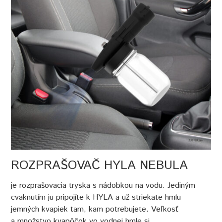
ROZPRAŠOVAČ HYLA NEBULA
je rozprašovacia tryska s nádobkou na vodu. Jediným
cvaknutím ju pripojíte k HYLA a už striekate hmlu
jemných kvapiek tam, kam potrebujete. Veľkosť
a množstvo kvapôčok vo vodnej hmle si