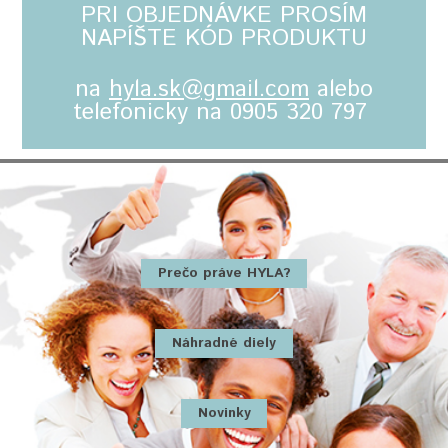
PRI OBJEDNÁVKE PROSÍM
NAPÍŠTE KÓD PRODUKTU
na
hyla.sk@gmail.com
alebo
telefonicky na 0905 320 797
Prečo práve HYLA?
Náhradné diely
Novinky