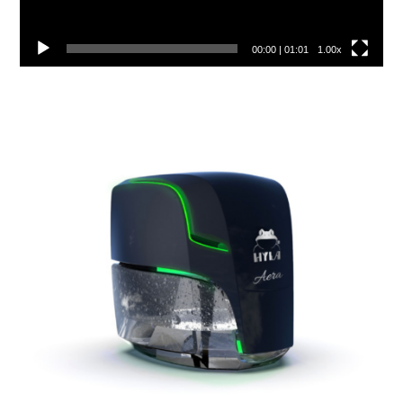
00:00
|
01:01
1.00x