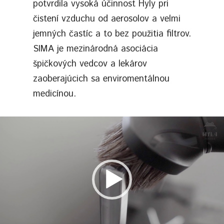
potvrdila vysoká účinnost Hyly pri
čistení vzduchu od aerosolov a velmi
jemných častíc a to bez použitia filtrov.
SIMA je mezinárodná asociácia
špičkových vedcov a lekárov
zaoberajúcich sa enviromentálnou
medicínou.
Video
prehrávač