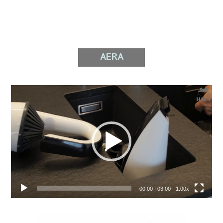
AERA
Video
prehrávač
00:00
|
03:00
1.00x