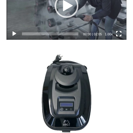
00:00
|
02:05
1.00x