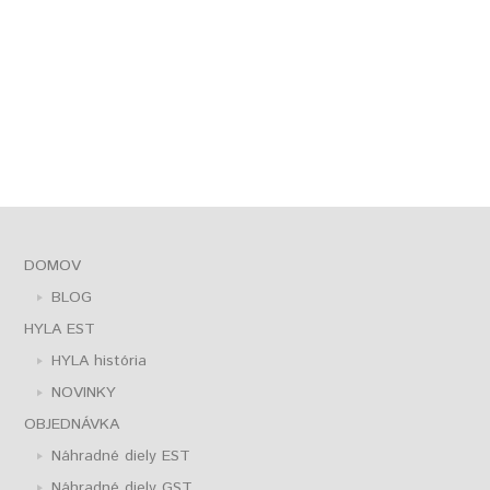
DOMOV
BLOG
HYLA EST
HYLA história
NOVINKY
OBJEDNÁVKA
Náhradné diely EST
Náhradné diely GST