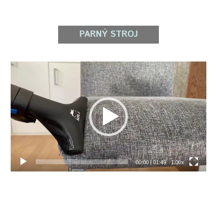
PARNÝ STROJ
Video
prehrávač
00:00
|
01:49
1.00x