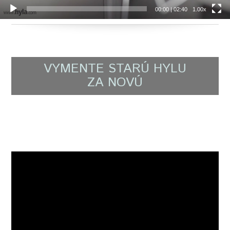
00:00
|
02:40
1.00x
VYMENTE STARÚ HYLU
ZA NOVÚ
Video
prehrávač