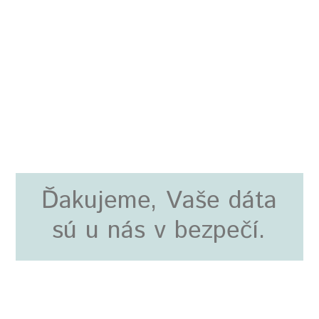
Ďakujeme, Vaše dáta
sú u nás v bezpečí.