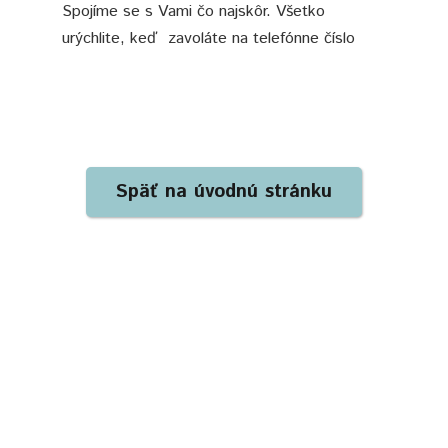
Spojíme se s Vami čo najskôr. Všetko
urýchlite, keď zavoláte na telefónne číslo
0905 320 797
Späť na úvodnú stránku